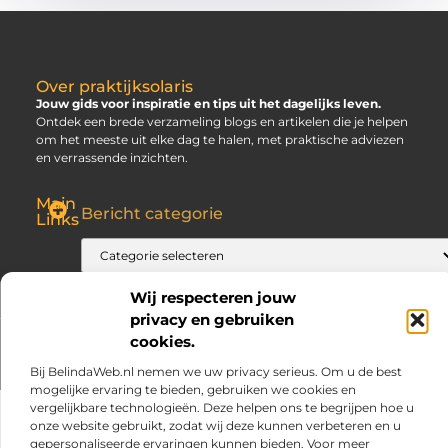
Over praktijksolaris
Jouw gids voor inspiratie en tips uit het dagelijks leven.
Ontdek een brede verzameling blogs en artikelen die je helpen
om het meeste uit elke dag te halen, met praktische adviezen
en verrassende inzichten.
Main
Bericht categorie
Links
SEO Backlinks Kopen: Slim, Risicovol en Alleen Goed als Je Weet Waar Je Op Moet Letten
Hoe Kan Je Online Geld Verdienen? Jouw Gids naar Vrijheid
Wij respecteren jouw
privacy en gebruiken
cookies.
@2025 www.praktijksolaris.nl. All Right Reserved.
Bij BelindaWeb.nl nemen we uw privacy serieus. Om u de best
mogelijke ervaring te bieden, gebruiken we cookies en
vergelijkbare technologieën. Deze helpen ons te begrijpen hoe u
onze website gebruikt, zodat wij deze kunnen verbeteren en u
gepersonaliseerde ervaringen kunnen bieden. Voor meer