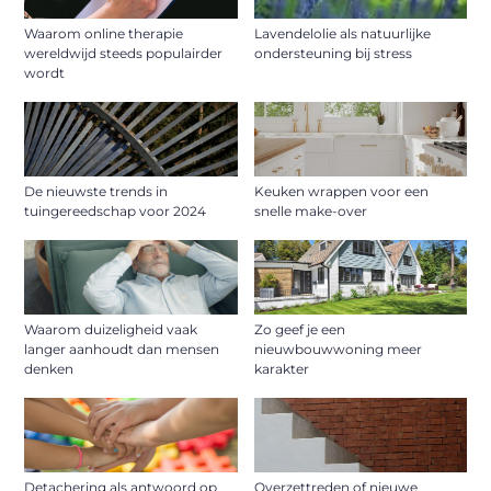
Waarom online therapie
Lavendelolie als natuurlijke
wereldwijd steeds populairder
ondersteuning bij stress
wordt
De nieuwste trends in
Keuken wrappen voor een
tuingereedschap voor 2024
snelle make-over
Waarom duizeligheid vaak
Zo geef je een
langer aanhoudt dan mensen
nieuwbouwwoning meer
denken
karakter
Detachering als antwoord op
Overzettreden of nieuwe