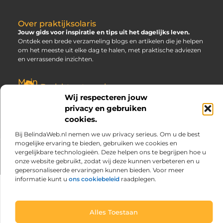
Over praktijksolaris
Jouw gids voor inspiratie en tips uit het dagelijks leven.
Ontdek een brede verzameling blogs en artikelen die je helpen
om het meeste uit elke dag te halen, met praktische adviezen
en verrassende inzichten.
Main
Bericht categorie
Links
Wij respecteren jouw
SEO Backlinks Kopen: Slim, Risicovol en Alleen Goed als Je Weet Waar Je Op Moet Letten
Hoe Kan Je Online Geld Verdienen? Jouw Gids naar Vrijheid
privacy en gebruiken
cookies.
Bij BelindaWeb.nl nemen we uw privacy serieus. Om u de best
mogelijke ervaring te bieden, gebruiken we cookies en
vergelijkbare technologieën. Deze helpen ons te begrijpen hoe u
@2025 www.praktijksolaris.nl. All Right Reserved.
onze website gebruikt, zodat wij deze kunnen verbeteren en u
gepersonaliseerde ervaringen kunnen bieden. Voor meer
informatie kunt u
ons cookiebeleid
raadplegen.
Alles Toestaan