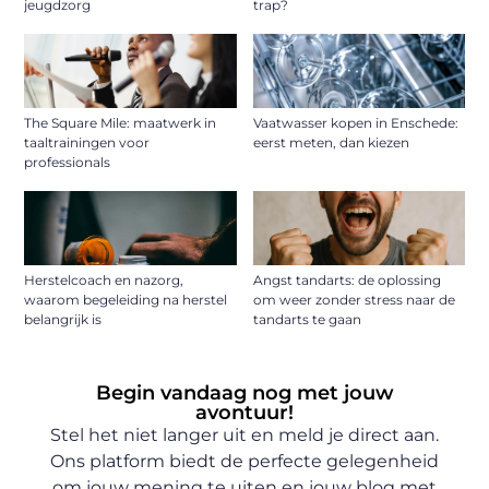
jeugdzorg
trap?
The Square Mile: maatwerk in
Vaatwasser kopen in Enschede:
taaltrainingen voor
eerst meten, dan kiezen
professionals
Herstelcoach en nazorg,
Angst tandarts: de oplossing
waarom begeleiding na herstel
om weer zonder stress naar de
belangrijk is
tandarts te gaan
Begin vandaag nog met jouw
avontuur!
Stel het niet langer uit en meld je direct aan.
Ons platform biedt de perfecte gelegenheid
om jouw mening te uiten en jouw blog met