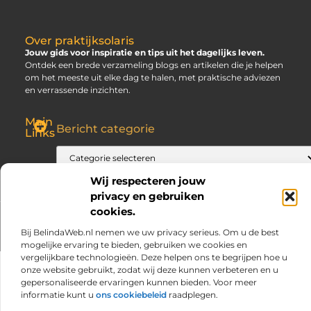
Over praktijksolaris
Jouw gids voor inspiratie en tips uit het dagelijks leven.
Ontdek een brede verzameling blogs en artikelen die je helpen
om het meeste uit elke dag te halen, met praktische adviezen
en verrassende inzichten.
Main
Bericht categorie
Links
SEO Backlinks Kopen: Slim, Risicovol en Alleen Goed als Je Weet Waar Je Op Moet Letten
Hoe Kan Je Online Geld Verdienen? Jouw Gids naar Vrijheid
Wij respecteren jouw
privacy en gebruiken
cookies.
@2025 www.praktijksolaris.nl. All Right Reserved.
Bij BelindaWeb.nl nemen we uw privacy serieus. Om u de best
mogelijke ervaring te bieden, gebruiken we cookies en
vergelijkbare technologieën. Deze helpen ons te begrijpen hoe u
onze website gebruikt, zodat wij deze kunnen verbeteren en u
gepersonaliseerde ervaringen kunnen bieden. Voor meer
informatie kunt u
ons cookiebeleid
raadplegen.