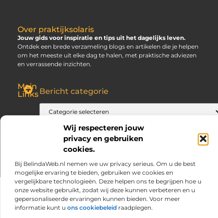
Over praktijksolaris
Jouw gids voor inspiratie en tips uit het dagelijks leven.
Ontdek een brede verzameling blogs en artikelen die je helpen
om het meeste uit elke dag te halen, met praktische adviezen
en verrassende inzichten.
Main
Bericht categorie
Links
SEO Backlinks Kopen: Slim, Risicovol en Alleen Goed als Je Weet Waar Je Op Moet Letten
Hoe Kan Je Online Geld Verdienen? Jouw Gids naar Vrijheid
Wij respecteren jouw
privacy en gebruiken
cookies.
@2025 www.praktijksolaris.nl. All Right Reserved.
Bij BelindaWeb.nl nemen we uw privacy serieus. Om u de best
mogelijke ervaring te bieden, gebruiken we cookies en
vergelijkbare technologieën. Deze helpen ons te begrijpen hoe u
onze website gebruikt, zodat wij deze kunnen verbeteren en u
gepersonaliseerde ervaringen kunnen bieden. Voor meer
informatie kunt u
ons cookiebeleid
raadplegen.