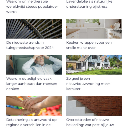
Waarom online therapie
Lavendelolie als natuurlijke
wereldwijd steeds populairder
ondersteuning bij stress
wordt
De nieuwste trends in
Keuken wrappen voor een
tuingereedschap voor 2024
snelle make-over
Waarom duizeligheid vaak
Zo geef je een
langer aanhoudt dan mensen
nieuwbouwwoning meer
denken
karakter
Detachering als antwoord op
Overzettreden of nieuwe
regionale verschillen in de
bekleding: wat past bij jouw