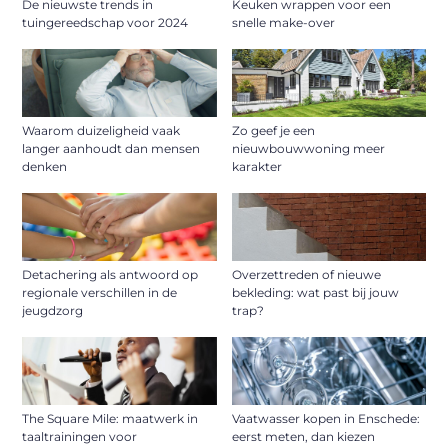
De nieuwste trends in
Keuken wrappen voor een
tuingereedschap voor 2024
snelle make-over
Waarom duizeligheid vaak
Zo geef je een
langer aanhoudt dan mensen
nieuwbouwwoning meer
denken
karakter
Detachering als antwoord op
Overzettreden of nieuwe
regionale verschillen in de
bekleding: wat past bij jouw
jeugdzorg
trap?
The Square Mile: maatwerk in
Vaatwasser kopen in Enschede:
taaltrainingen voor
eerst meten, dan kiezen