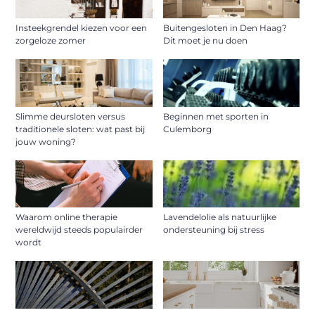
Insteekgrendel kiezen voor een
Buitengesloten in Den Haag?
zorgeloze zomer
Dit moet je nu doen
Slimme deursloten versus
Beginnen met sporten in
traditionele sloten: wat past bij
Culemborg
jouw woning?
Waarom online therapie
Lavendelolie als natuurlijke
wereldwijd steeds populairder
ondersteuning bij stress
wordt