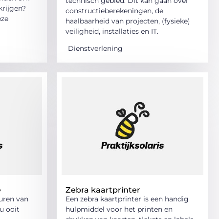
technisch gebied. Dit kan gaan over
krijgen?
constructieberekeningen, de
eze
haalbaarheid van projecten, (fysieke)
veiligheid, installaties en IT.
Dienstverlening
e
Zebra kaartprinter
uren van
Een zebra kaartprinter is een handig
u ooit
hulpmiddel voor het printen en