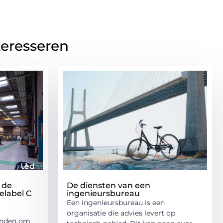
teresseren
 de
De diensten van een
elabel C
ingenieursbureau
Een ingenieursbureau is een
organisatie die advies levert op
panden om