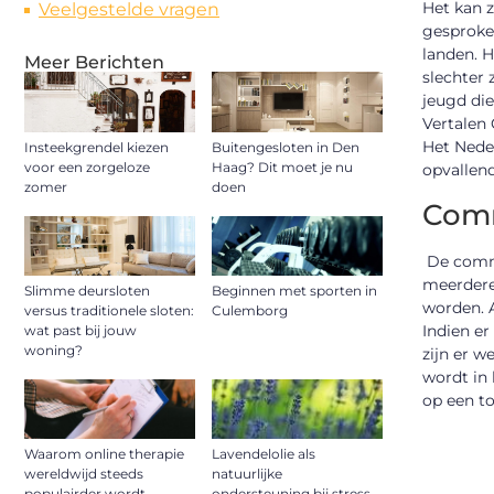
Het kan z
Veelgestelde vragen
gesproken
landen. H
Meer Berichten
slechter 
jeugd die
Vertalen
Het Neder
Insteekgrendel kiezen
Buitengesloten in Den
voor een zorgeloze
Haag? Dit moet je nu
opvallend
zomer
doen
Comm
De commu
meerdere
Slimme deursloten
Beginnen met sporten in
worden. A
versus traditionele sloten:
Culemborg
Indien er
wat past bij jouw
woning?
zijn er w
wordt in 
op een to
Waarom online therapie
Lavendelolie als
wereldwijd steeds
natuurlijke
populairder wordt
ondersteuning bij stress