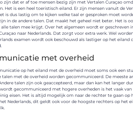
o zijn dat er af toe mensen bezig zijn met Vertalen Curaçao omd
. Het is een heel toeristisch eiland. Er zijn mensen vanuit de Ve
et is dus lastig om te kijken welke taal er gesproken moet word
zijn in de andere talen. Dat maakt het geheel niet beter. Het is
 alle talen mee krijgt. Over het algemeen wordt er geschreven 
 Curaçao naar Nederlands. Dat zorgt voor extra werk. Wel worde
lands examen wordt ook beschouwd als lastiger op het eiland da
.
unicatie met overheid
nicatie op het eiland met de overheid moet soms ook een stukj
 talen met de overheid worden gecommuniceerd. De meeste amb
ndere talen zijn ook geaccepteerd, maar dan kan het langer dur
 wordt gecommuniceerd met hogere overheden is het vaak van bel
einig eisen. Het is altijd mogelijk om naar de rechter te gaan o
het Nederlands, dit geldt ook voor de hoogste rechters op het e
lk.