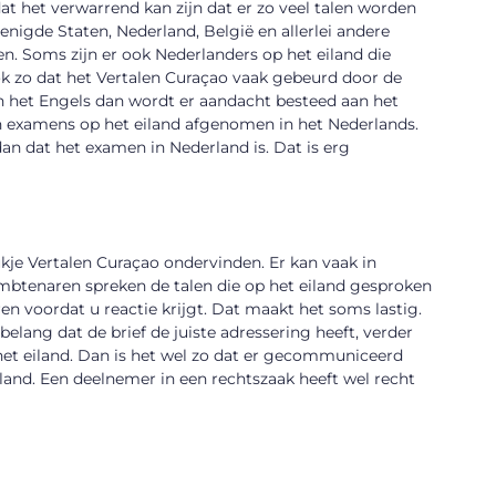
at het verwarrend kan zijn dat er zo veel talen worden
renigde Staten, Nederland, België en allerlei andere
en. Soms zijn er ook Nederlanders op het eiland die
 ook zo dat het Vertalen Curaçao vaak gebeurd door de
in het Engels dan wordt er aandacht besteed aan het
n examens op het eiland afgenomen in het Nederlands.
n dat het examen in Nederland is. Dat is erg
e Vertalen Curaçao ondervinden. Er kan vaak in
tenaren spreken de talen die op het eiland gesproken
en voordat u reactie krijgt. Dat maakt het soms lastig.
ang dat de brief de juiste adressering heeft, verder
p het eiland. Dan is het wel zo dat er gecommuniceerd
iland. Een deelnemer in een rechtszaak heeft wel recht