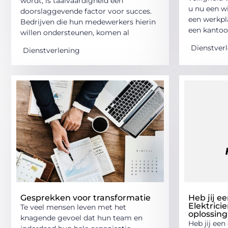
wordt, is taalvaardigheid een
u nu een w
doorslaggevende factor voor succes.
een werkpl
Bedrijven die hun medewerkers hierin
een kantoo
willen ondersteunen, komen al
Dienstver
Dienstverlening
Gesprekken voor transformatie
Heb jij e
Elektrici
Te veel mensen leven met het
oplossing
knagende gevoel dat hun team en
Heb jij een