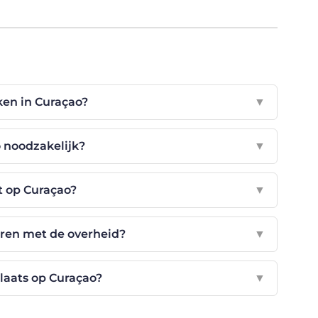
ken in Curaçao?
▼
 noodzakelijk?
▼
t op Curaçao?
▼
ren met de overheid?
▼
plaats op Curaçao?
▼