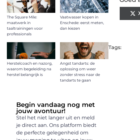
The Square Mile:
Vaatwasser kopen in
maatwerk in
Enschede: eerst meten,
taaltrainingen voor
dan kiezen
professionals
Tags:
Herstelcoach en nazorg,
Angst tandarts: de
waarom begeleiding na
oplossing om weer
herstel belangrijk is
zonder stress naar de
tandarts te gaan
Begin vandaag nog met
jouw avontuur!
Stel het niet langer uit en meld
je direct aan. Ons platform biedt
de perfecte gelegenheid om