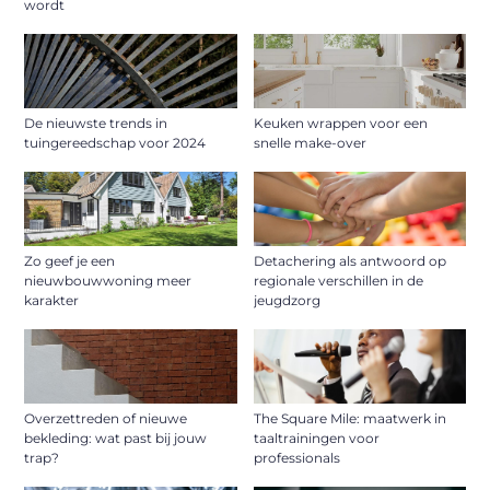
wordt
De nieuwste trends in
Keuken wrappen voor een
tuingereedschap voor 2024
snelle make-over
Zo geef je een
Detachering als antwoord op
nieuwbouwwoning meer
regionale verschillen in de
karakter
jeugdzorg
Overzettreden of nieuwe
The Square Mile: maatwerk in
bekleding: wat past bij jouw
taaltrainingen voor
trap?
professionals