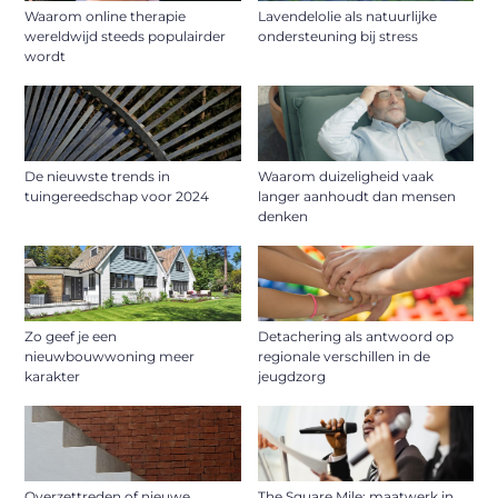
Waarom online therapie
Lavendelolie als natuurlijke
wereldwijd steeds populairder
ondersteuning bij stress
wordt
De nieuwste trends in
Waarom duizeligheid vaak
tuingereedschap voor 2024
langer aanhoudt dan mensen
denken
Zo geef je een
Detachering als antwoord op
nieuwbouwwoning meer
regionale verschillen in de
karakter
jeugdzorg
Overzettreden of nieuwe
The Square Mile: maatwerk in