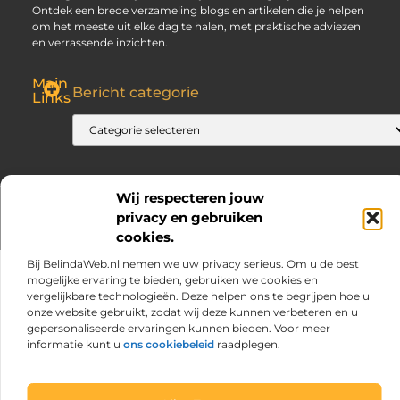
Ontdek een brede verzameling blogs en artikelen die je helpen
om het meeste uit elke dag te halen, met praktische adviezen
en verrassende inzichten.
Main
Bericht categorie
Links
SEO Backlinks Kopen: Slim, Risicovol en Alleen Goed als Je Weet Waar Je Op Moet Letten
Hoe Kan Je Online Geld Verdienen? Jouw Gids naar Vrijheid
Wij respecteren jouw
privacy en gebruiken
@2025 www.praktijksolaris.nl. All Right Reserved.
cookies.
Bij BelindaWeb.nl nemen we uw privacy serieus. Om u de best
mogelijke ervaring te bieden, gebruiken we cookies en
vergelijkbare technologieën. Deze helpen ons te begrijpen hoe u
onze website gebruikt, zodat wij deze kunnen verbeteren en u
gepersonaliseerde ervaringen kunnen bieden. Voor meer
informatie kunt u
ons cookiebeleid
raadplegen.