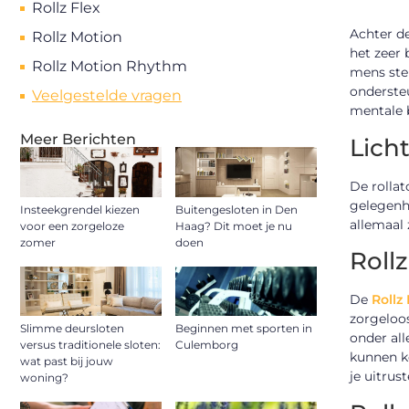
Rollz Flex
Achter de
Rollz Motion
het zeer 
Rollz Motion Rhythm
mens ster
ondersteu
Veelgestelde vragen
mentale 
Meer Berichten
Lich
De rollat
gelegenh
Insteekgrendel kiezen
Buitengesloten in Den
allemaal 
voor een zorgeloze
Haag? Dit moet je nu
zomer
doen
Roll
De
Rollz 
zorgeloos
Slimme deursloten
Beginnen met sporten in
onder all
versus traditionele sloten:
Culemborg
kunnen k
wat past bij jouw
je uitrus
woning?