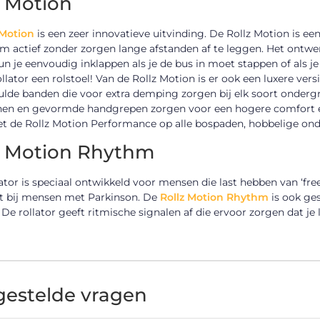
z Motion
 Motion
is een zeer innovatieve uitvinding. De Rollz Motion is een
m actief zonder zorgen lange afstanden af te leggen. Het ontwer
n je eenvoudig inklappen als je de bus in moet stappen of als j
ollator een rolstoel! Van de Rollz Motion is er ook een luxere ve
lde banden die voor extra demping zorgen bij elk soort ondergr
en en gevormde handgrepen zorgen voor een hogere comfort en
et de Rollz Motion Performance op alle bospaden, hobbelige ond
z Motion Rhythm
ator is speciaal ontwikkeld voor mensen die last hebben van ‘fre
 bij mensen met Parkinson. De
Rollz Motion Rhythm
is ook ge
 De rollator geeft ritmische signalen af die ervoor zorgen dat 
gestelde vragen