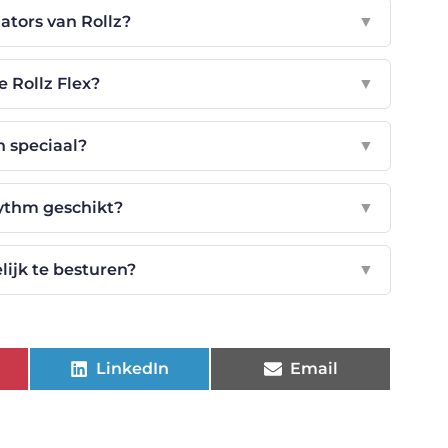
lators van Rollz?
▼
e Rollz Flex?
▼
n speciaal?
▼
hythm geschikt?
▼
lijk te besturen?
▼
LinkedIn
Email