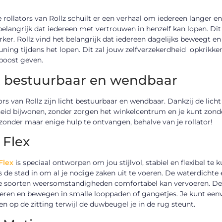
 rollators van Rollz schuilt er een verhaal om iedereen langer en
belangrijk dat iedereen met vertrouwen in henzelf kan lopen. Di
ker. Rollz vind het belangrijk dat iedereen dagelijks beweegt en
ning tijdens het lopen. Dit zal jouw zelfverzekerdheid opkrikken
boost geven.
t bestuurbaar en wendbaar
ors van Rollz zijn licht bestuurbaar en wendbaar. Dankzij de lich
eid bijwonen, zonder zorgen het winkelcentrum en je kunt zonde
zonder maar enige hulp te ontvangen, behalve van je rollator!
z Flex
Flex
is speciaal ontworpen om jou stijlvol, stabiel en flexibel te
 de stad in om al je nodige zaken uit te voeren. De waterdichte 
e soorten weersomstandigheden comfortabel kan vervoeren. De Ro
eren en bewegen in smalle looppaden of gangetjes. Je kunt ee
ten op de zitting terwijl de duwbeugel je in de rug steunt.