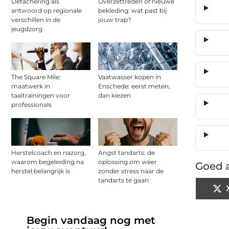
Detachering als
Overzettreden of nieuwe
antwoord op regionale
bekleding: wat past bij
verschillen in de
jouw trap?
jeugdzorg
The Square Mile:
Vaatwasser kopen in
maatwerk in
Enschede: eerst meten,
taaltrainingen voor
dan kiezen
professionals
Herstelcoach en nazorg,
Angst tandarts: de
waarom begeleiding na
oplossing om weer
Goed a
herstel belangrijk is
zonder stress naar de
tandarts te gaan
Begin vandaag nog met