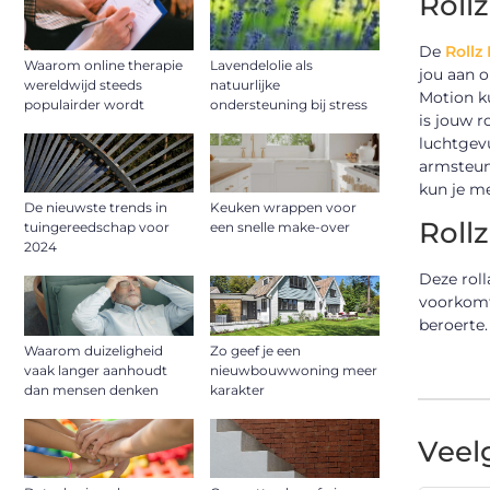
Roll
De
Rollz
Waarom online therapie
Lavendelolie als
jou aan o
wereldwijd steeds
natuurlijke
Motion ku
populairder wordt
ondersteuning bij stress
is jouw r
luchtgevu
armsteun
kun je m
De nieuwste trends in
Keuken wrappen voor
Roll
tuingereedschap voor
een snelle make-over
2024
Deze roll
voorkomt
beroerte.
Waarom duizeligheid
Zo geef je een
vaak langer aanhoudt
nieuwbouwwoning meer
dan mensen denken
karakter
Veel