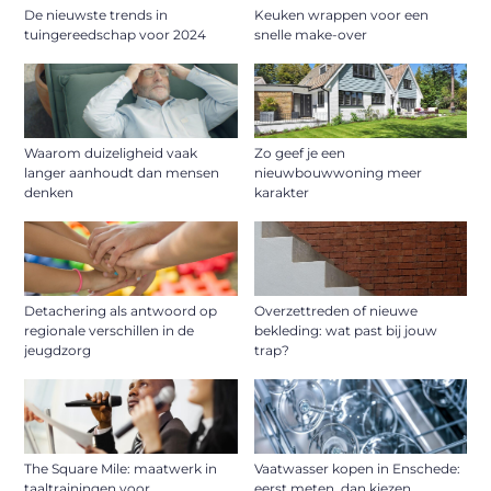
De nieuwste trends in
Keuken wrappen voor een
tuingereedschap voor 2024
snelle make-over
Waarom duizeligheid vaak
Zo geef je een
langer aanhoudt dan mensen
nieuwbouwwoning meer
denken
karakter
Detachering als antwoord op
Overzettreden of nieuwe
regionale verschillen in de
bekleding: wat past bij jouw
jeugdzorg
trap?
The Square Mile: maatwerk in
Vaatwasser kopen in Enschede:
taaltrainingen voor
eerst meten, dan kiezen