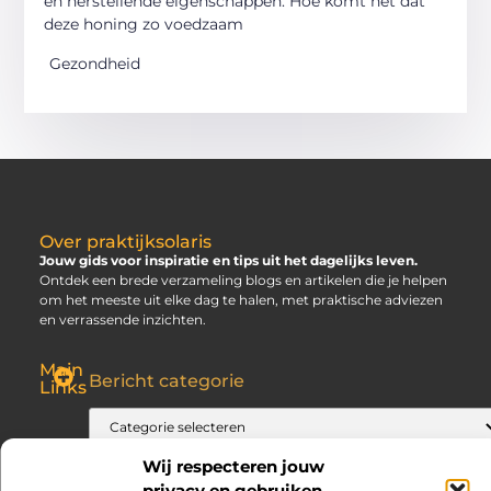
en herstellende eigenschappen. Hoe komt het dat
deze honing zo voedzaam
Gezondheid
Over praktijksolaris
Jouw gids voor inspiratie en tips uit het dagelijks leven.
Ontdek een brede verzameling blogs en artikelen die je helpen
om het meeste uit elke dag te halen, met praktische adviezen
en verrassende inzichten.
Main
Bericht categorie
Links
SEO Backlinks Kopen: Slim, Risicovol en Alleen Goed als Je Weet Waar Je Op Moet Letten
Hoe Kan Je Online Geld Verdienen? Jouw Gids naar Vrijheid
Wij respecteren jouw
privacy en gebruiken