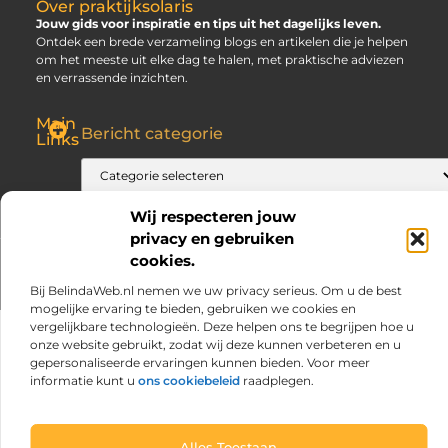
Over praktijksolaris
Jouw gids voor inspiratie en tips uit het dagelijks leven.
Ontdek een brede verzameling blogs en artikelen die je helpen
om het meeste uit elke dag te halen, met praktische adviezen
en verrassende inzichten.
Main
Bericht categorie
Links
SEO Backlinks Kopen: Slim, Risicovol en Alleen Goed als Je Weet Waar Je Op Moet Letten
Hoe Kan Je Online Geld Verdienen? Jouw Gids naar Vrijheid
Wij respecteren jouw
privacy en gebruiken
cookies.
@2025 www.praktijksolaris.nl. All Right Reserved.
Bij BelindaWeb.nl nemen we uw privacy serieus. Om u de best
mogelijke ervaring te bieden, gebruiken we cookies en
vergelijkbare technologieën. Deze helpen ons te begrijpen hoe u
onze website gebruikt, zodat wij deze kunnen verbeteren en u
gepersonaliseerde ervaringen kunnen bieden. Voor meer
informatie kunt u
ons cookiebeleid
raadplegen.
Alles Toestaan