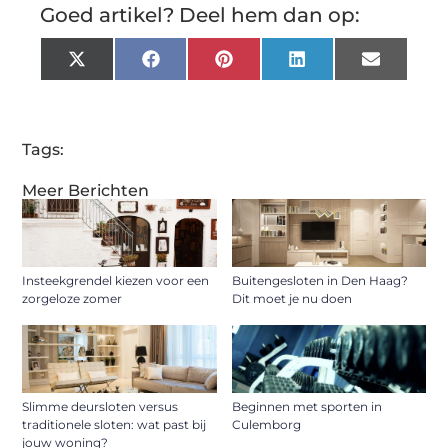
Goed artikel? Deel hem dan op:
X
Facebook
Pinterest
LinkedIn
Email
(Twitter)
Tags:
Meer Berichten
Insteekgrendel kiezen voor een
Buitengesloten in Den Haag?
zorgeloze zomer
Dit moet je nu doen
Slimme deursloten versus
Beginnen met sporten in
traditionele sloten: wat past bij
Culemborg
jouw woning?