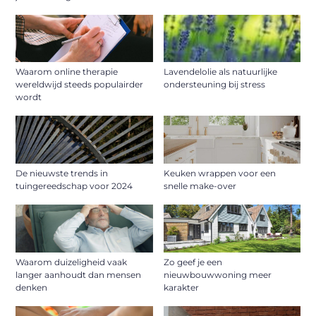
Waarom online therapie
Lavendelolie als natuurlijke
wereldwijd steeds populairder
ondersteuning bij stress
wordt
De nieuwste trends in
Keuken wrappen voor een
tuingereedschap voor 2024
snelle make-over
Waarom duizeligheid vaak
Zo geef je een
langer aanhoudt dan mensen
nieuwbouwwoning meer
denken
karakter