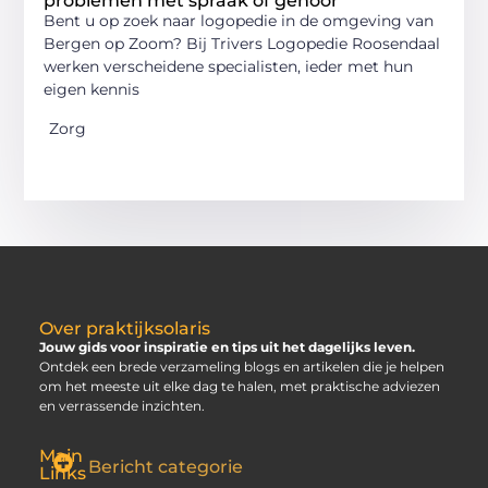
problemen met spraak of gehoor
Bent u op zoek naar logopedie in de omgeving van
Bergen op Zoom? Bij Trivers Logopedie Roosendaal
werken verscheidene specialisten, ieder met hun
eigen kennis
Zorg
Over praktijksolaris
Jouw gids voor inspiratie en tips uit het dagelijks leven.
Ontdek een brede verzameling blogs en artikelen die je helpen
om het meeste uit elke dag te halen, met praktische adviezen
en verrassende inzichten.
Main
Bericht categorie
Links
SEO Backlinks Kopen: Slim, Risicovol en Alleen Goed als Je Weet Waar Je Op Moet Letten
Hoe Kan Je Online Geld Verdienen? Jouw Gids naar Vrijheid