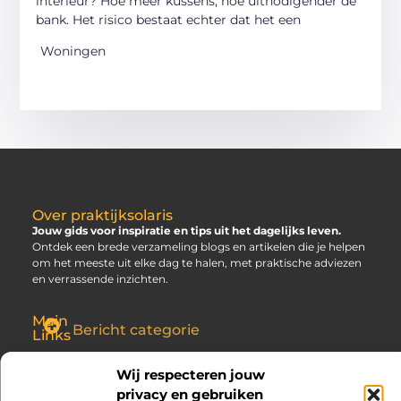
interieur? Hoe meer kussens, hoe uitnodigender de
bank. Het risico bestaat echter dat het een
Woningen
Over praktijksolaris
Jouw gids voor inspiratie en tips uit het dagelijks leven.
Ontdek een brede verzameling blogs en artikelen die je helpen
om het meeste uit elke dag te halen, met praktische adviezen
en verrassende inzichten.
Main
Bericht categorie
Links
SEO Backlinks Kopen: Slim, Risicovol en Alleen Goed als Je Weet Waar Je Op Moet Letten
Hoe Kan Je Online Geld Verdienen? Jouw Gids naar Vrijheid
Wij respecteren jouw
privacy en gebruiken