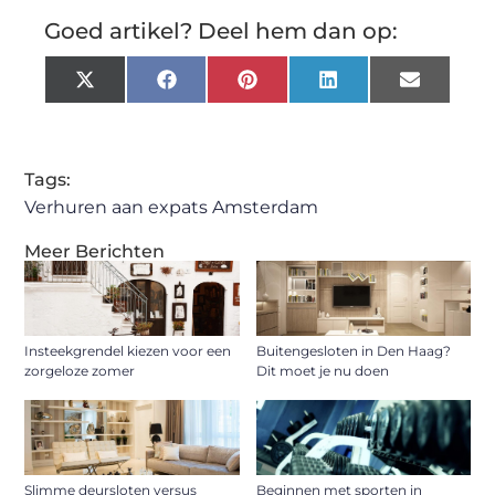
Goed artikel? Deel hem dan op:
X
Facebook
Pinterest
LinkedIn
Email
(Twitter)
Tags:
Verhuren aan expats Amsterdam
Meer Berichten
Insteekgrendel kiezen voor een
Buitengesloten in Den Haag?
zorgeloze zomer
Dit moet je nu doen
Slimme deursloten versus
Beginnen met sporten in