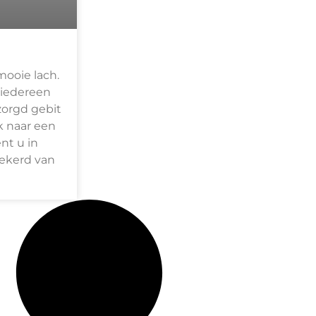
mooie lach.
 iedereen
zorgd gebit
k naar een
nt u in
zekerd van