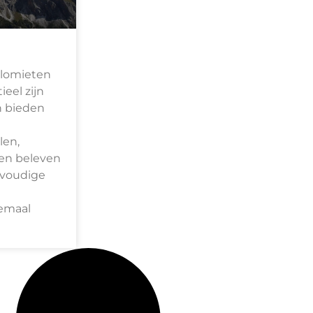
olomieten
eel zijn
n bieden
len,
en beleven
envoudige
lemaal