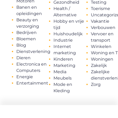
Motoren
Gezondheid
Testing
Banen en
Health /
Toerisme
opleidingen
Alternative
Uncategoriz
Beauty en
Hobby en vrije
Vakantie
verzorging
tijd
Verbouwen
Bedrijven
Huishoudelijk
Vervoer en
Bloemen
Industrie
transport
Blog
Internet
Winkelen
Dienstverlening
marketing
Woning en T
Dieren
Kinderen
Woningen
Electronica en
Marketing
Zakelijk
Computers
Media
Zakelijke
Energie
Meubels
dienstverlen
Entertainment
Mode en
Zorg
Kleding