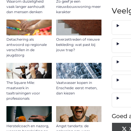
Waarom duizeligheid
Zo geef je een
vaak langer aanhoudt
nieuwbouwwoning meer
Veel
dan mensen denken
karakter
Detachering als
Overzettreden of nieuwe
antwoord op regionale
bekleding: wat past bij
verschillen in de
jouw trap?
jeugdzorg
The Square Mile:
Vaatwasser kopen in
maatwerk in
Enschede: eerst meten,
taaltrainingen voor
dan kiezen
professionals
Goed a
Herstelcoach en nazorg,
Angst tandarts: de