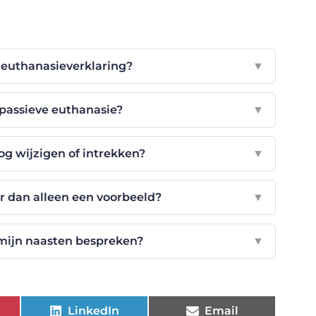
 euthanasieverklaring?
▼
n passieve euthanasie?
▼
og wijzigen of intrekken?
▼
r dan alleen een voorbeeld?
▼
 mijn naasten bespreken?
▼
LinkedIn
Email