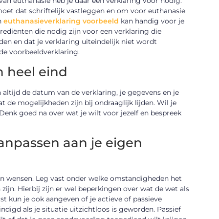
van euthanasie heb je daar een verklaring voor nodig.
moet dat schriftelijk vastleggen en om voor euthanasie
n
euthanasieverklaring voorbeeld
kan handig voor je
ngrediënten die nodig zijn voor een verklaring die
en en dat je verklaring uiteindelijk niet wordt
 de voorbeeldverklaring.
n heel eind
 altijd de datum van de verklaring, je gegevens en je
 de mogelijkheden zijn bij ondraaglijk lijden. Wil je
 Denk goed na over wat je wilt voor jezelf en bespreek
anpassen aan je eigen
gen wensen. Leg vast onder welke omstandigheden het
ijn. Hierbij zijn er wel beperkingen over wat de wet als
ast kun je ook aangeven of je actieve of passieve
ndigd als je situatie uitzichtloos is geworden. Passief