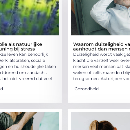
lie als natuurlijke
Waarom duizeligheid va
ning bij stress
aanhoudt dan mensen
kse leven kan behoorlijk
Duizeligheid wordt vaak gez
Werk, afspraken, sociale
klacht die vanzelf weer over
ngen en huishoudelijke taken
merken veel mensen dat kl
rtdurend om aandacht.
weken of zelfs maanden bli
s het niet vreemd dat veel
terugkomen. Autorijden voe
id
Gezondheid