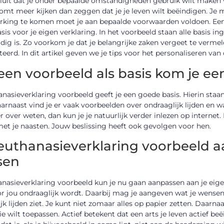
sluit dat je onder bepaalde omstandigheden gebruik wilt maken 
omt meer kijken dan zeggen dat je je leven wilt beëindigen. Je 
rking te komen moet je aan bepaalde voorwaarden voldoen. Ee
basis voor je eigen verklaring. In het voorbeeld staan alle basis i
dig is. Zo voorkom je dat je belangrijke zaken vergeet te vermeld
eerd. In dit artikel geven we je tips voor het personaliseren van
een voorbeeld als basis kom je ee
nasieverklaring voorbeeld geeft je een goede basis. Hierin staan
rnaast vind je er vaak voorbeelden over ondraaglijk lijden en wat
 over weten, dan kun je je natuurlijk verder inlezen op internet.
et je naasten. Jouw beslissing heeft ook gevolgen voor hen.
euthanasieverklaring voorbeeld a
sen
anasieverklaring voorbeeld kun je nu gaan aanpassen aan je ei
or jou ondraaglijk wordt. Daarbij mag je aangeven wat je wensen z
jk lijden ziet. Je kunt niet zomaar alles op papier zetten. Daarna
e wilt toepassen. Actief betekent dat een arts je leven actief beëi