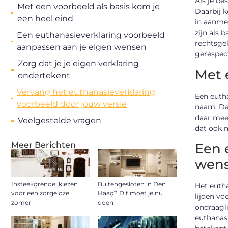
Als je be
Met een voorbeeld als basis kom je
Daarbij k
een heel eind
in aanme
zijn als 
Een euthanasieverklaring voorbeeld
rechtsgel
aanpassen aan je eigen wensen
gerespect
Zorg dat je je eigen verklaring
Met 
ondertekent
Vervang het euthanasieverklaring
Een eutha
voorbeeld door jouw versie
naam. Daa
daar meer
Veelgestelde vragen
dat ook m
Meer Berichten
Een 
wen
Insteekgrendel kiezen
Buitengesloten in Den
Het euth
voor een zorgeloze
Haag? Dit moet je nu
lijden vo
zomer
doen
ondraagli
euthanasi