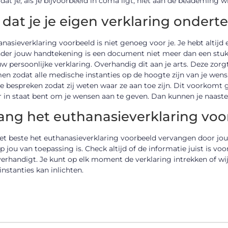
dat je, als je bijvoorbeeld in coma ligt, niet aan de beademing w
 dat je je eigen verklaring ondert
nasieverklaring voorbeeld is niet genoeg voor je. Je hebt alti
der jouw handtekening is een document niet meer dan een stukje
w persoonlijke verklaring. Overhandig dit aan je arts. Deze zorg
 zodat alle medische instanties op de hoogte zijn van je wens.
e bespreken zodat zij weten waar ze aan toe zijn. Dit voorkomt 
 in staat bent om je wensen aan te geven. Dan kunnen je naaste
ang het euthanasieverklaring voo
et beste het euthanasieverklaring voorbeeld vervangen door jou
op jou van toepassing is. Check altijd of de informatie juist is 
erhandigt. Je kunt op elk moment de verklaring intrekken of wijz
 instanties kan inlichten.