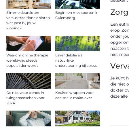
betekent 
Zorg
Slimme deursloten
Beginnen met sporten in
versus traditionele sloten:
Culemborg
wat past bij jouw
Een eutha
woning?
erop. Zon
onder jou
opgenomen
naasten t
niet meer
Waarom online therapie
Lavendelolie als
wereldwijd steeds
natuurlijke
Verv
populairder wordt
ondersteuning bij stress
Je kunt h
die niet 
dokter ov
De nieuwste trends in
Keuken wrappen voor
deze alle
tuingereedschap voor
een snelle make-over
2024