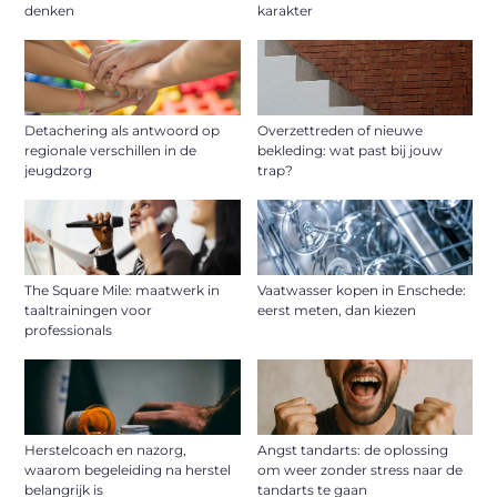
denken
karakter
Detachering als antwoord op
Overzettreden of nieuwe
regionale verschillen in de
bekleding: wat past bij jouw
jeugdzorg
trap?
The Square Mile: maatwerk in
Vaatwasser kopen in Enschede:
taaltrainingen voor
eerst meten, dan kiezen
professionals
Herstelcoach en nazorg,
Angst tandarts: de oplossing
waarom begeleiding na herstel
om weer zonder stress naar de
belangrijk is
tandarts te gaan