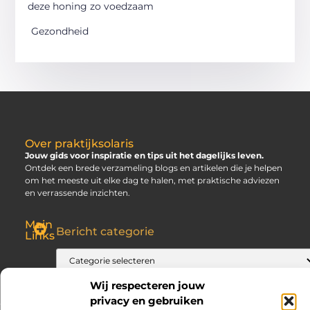
deze honing zo voedzaam
Gezondheid
Over praktijksolaris
Jouw gids voor inspiratie en tips uit het dagelijks leven.
Ontdek een brede verzameling blogs en artikelen die je helpen
om het meeste uit elke dag te halen, met praktische adviezen
en verrassende inzichten.
Main
Bericht categorie
Links
SEO Backlinks Kopen: Slim, Risicovol en Alleen Goed als Je Weet Waar Je Op Moet Letten
Hoe Kan Je Online Geld Verdienen? Jouw Gids naar Vrijheid
Wij respecteren jouw
privacy en gebruiken