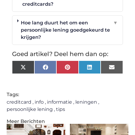
creditcards?
Hoe lang duurt het om een
▼
persoonlijke lening goedgekeurd te
krijgen?
Goed artikel? Deel hem dan op:
X
Facebook
Pinterest
LinkedIn
Email
(Twitter)
Tags:
creditcard
,
info
,
informatie
,
leningen
,
persoonlijke lening
,
tips
Meer Berichten