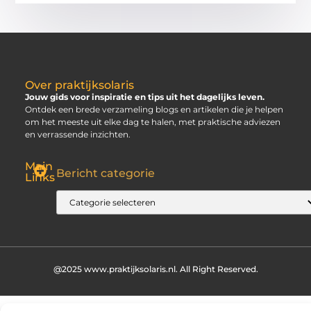
Over praktijksolaris
Jouw gids voor inspiratie en tips uit het dagelijks leven.
Ontdek een brede verzameling blogs en artikelen die je helpen
om het meeste uit elke dag te halen, met praktische adviezen
en verrassende inzichten.
Main
Bericht categorie
Links
SEO Backlinks Kopen: Slim, Risicovol en Alleen Goed als Je Weet Waar Je Op Moet Letten
Hoe Kan Je Online Geld Verdienen? Jouw Gids naar Vrijheid
@2025 www.praktijksolaris.nl. All Right Reserved.