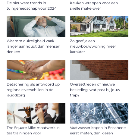
De nieuwste trends in
Keuken wrappen voor een
tuingereedschap voor 2024
snelle make-over
Waarom duizeligheid vaak
Zo geef je een
langer aanhoudt dan mensen
nieuwbouwwoning meer
denken
karakter
Detachering als antwoord op
Overzettreden of nieuwe
regionale verschillen in de
bekleding: wat past bij jouw
jeugdzorg
trap?
The Square Mile: maatwerk in
Vaatwasser kopen in Enschede:
taaltrainingen voor
eerst meten, dan kiezen