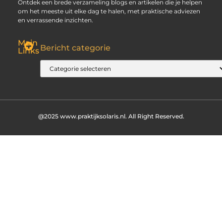
Ontdek een brede verzameling blogs en artikelen die je helpen
om het meeste uit elke dag te halen, met praktische adviezen
en verrassende inzichten.
Main
Bericht categorie
Links
SEO Backlinks Kopen: Slim, Risicovol en Alleen Goed als Je Weet Waar Je Op Moet Letten
Hoe Kan Je Online Geld Verdienen? Jouw Gids naar Vrijheid
@2025 www.praktijksolaris.nl. All Right Reserved.