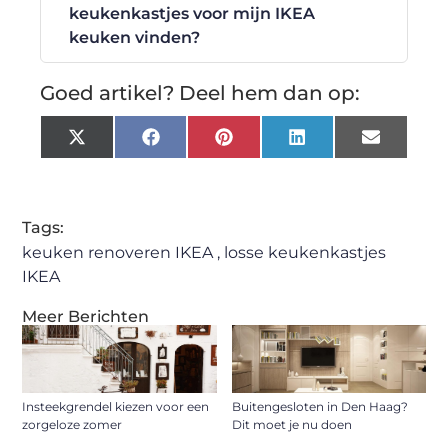
keukenkastjes voor mijn IKEA
keuken vinden?
Goed artikel? Deel hem dan op:
X
Facebook
Pinterest
LinkedIn
Email
(Twitter)
Tags:
keuken renoveren IKEA
,
losse keukenkastjes
IKEA
Meer Berichten
Insteekgrendel kiezen voor een
Buitengesloten in Den Haag?
zorgeloze zomer
Dit moet je nu doen