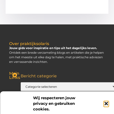
Over praktijksolaris
Jouw gids voor inspiratie en tips uit het dagelijks leven.
Ontdek een brede verzameling blogs en artikelen die je helpen
om het meeste uit elke dag te halen, met praktische adviezen
en verrassende inzichten.
Main
Bericht categorie
Links
SEO Backlinks Kopen: Slim, Risicovol en Alleen Goed als Je Weet Waar Je Op Moet Letten
Hoe Kan Je Online Geld Verdienen? Jouw Gids naar Vrijheid
Wij respecteren jouw
privacy en gebruiken
cookies.
@2025 www.praktijksolaris.nl. All Right Reserved.