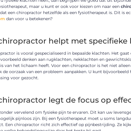
 fysieke klachten heeft, dan begrijpen we goed dat dit bijzonder
fysiotherapeut, maar u kunt er ook voor kiezen om naar een
chir
e dat een chiropractor hetzelfde als een fysiotherapeut is. Dit is 
om
dan voor u betekenen?
chiropractor helpt met specifieke
practor is vooral gespecialiseerd in bepaalde klachten. Het gaa
jvoorbeeld denken aan rugklachten, nekklachten en gewrichtskla
is van het lichaam heeft. Voor een chiropractor is het niet all
k de oorzaak van een probleem aanpakken. U kunt bijvoorbeeld h
ssing voor gezocht.
hiropractor legt de focus op effect
jzonder vervelend om fysieke pijn te ervaren. Dit kan uw levens
ogelijk pijnloos zijn. Bij een fysiotherapeut moet u soms lang
ct. Een chiropractor richt zich effectief op pijnbestrijding. Ze 
a welke behandelingswijze daar het beste bij past.