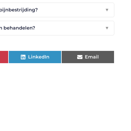
 pijnbestrijding?
▼
jn behandelen?
▼
LinkedIn
Email