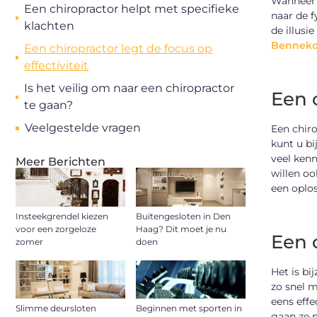
Wanneer u
Een chiropractor helpt met specifieke
naar de 
klachten
de illusi
Bennek
Een chiropractor legt de focus op
effectiviteit
Is het veilig om naar een chiropractor
Een 
te gaan?
Veelgestelde vragen
Een chiro
kunt u bi
veel kenn
Meer Berichten
willen oo
een oplo
Insteekgrendel kiezen
Buitengesloten in Den
voor een zorgeloze
Haag? Dit moet je nu
Een c
zomer
doen
Het is bi
zo snel m
eens effe
Slimme deursloten
Beginnen met sporten in
gaan ze n