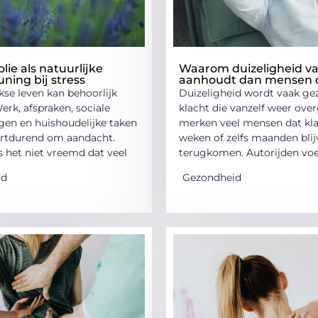
lie als natuurlijke
Waarom duizeligheid va
ning bij stress
aanhoudt dan mensen
kse leven kan behoorlijk
Duizeligheid wordt vaak gez
Werk, afspraken, sociale
klacht die vanzelf weer over
ngen en huishoudelijke taken
merken veel mensen dat kl
rtdurend om aandacht.
weken of zelfs maanden bli
s het niet vreemd dat veel
terugkomen. Autorijden voe
id
Gezondheid