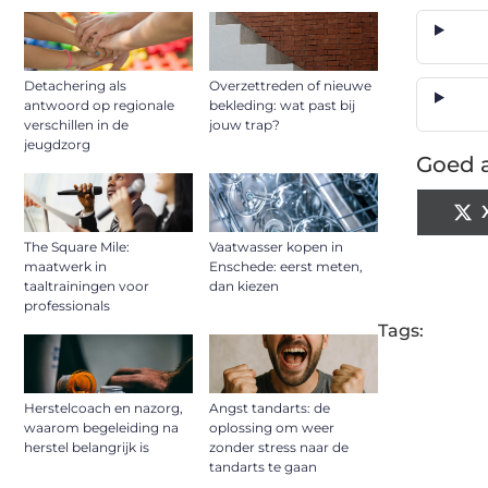
Detachering als
Overzettreden of nieuwe
antwoord op regionale
bekleding: wat past bij
verschillen in de
jouw trap?
jeugdzorg
Goed a
The Square Mile:
Vaatwasser kopen in
maatwerk in
Enschede: eerst meten,
taaltrainingen voor
dan kiezen
professionals
Tags:
Herstelcoach en nazorg,
Angst tandarts: de
waarom begeleiding na
oplossing om weer
herstel belangrijk is
zonder stress naar de
tandarts te gaan