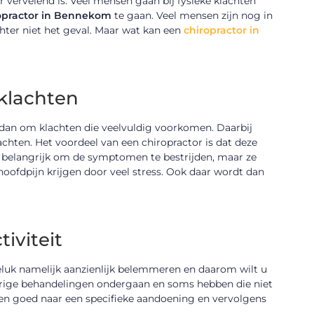
 vervelend is. Veel mensen gaan bij fysieke klachten
opractor in Bennekom
te gaan. Veel mensen zijn nog in
echter niet het geval. Maar wat kan een
chiropractor in
 klachten
t dan om klachten die veelvuldig voorkomen. Daarbij
chten. Het voordeel van een chiropractor is dat deze
een belangrijk om de symptomen te bestrijden, maar ze
oofdpijn krijgen door veel stress. Ook daar wordt dan
iviteit
geluk namelijk aanzienlijk belemmeren en daarom wilt u
durige behandelingen ondergaan en soms hebben die niet
kijken goed naar een specifieke aandoening en vervolgens