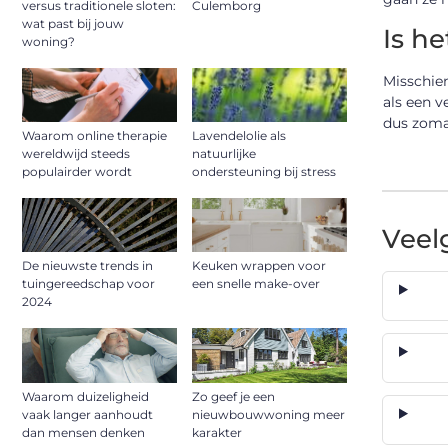
versus traditionele sloten:
Culemborg
wat past bij jouw
Is h
woning?
Misschien
als een v
dus zomaa
Waarom online therapie
Lavendelolie als
wereldwijd steeds
natuurlijke
populairder wordt
ondersteuning bij stress
Veel
De nieuwste trends in
Keuken wrappen voor
tuingereedschap voor
een snelle make-over
2024
Waarom duizeligheid
Zo geef je een
vaak langer aanhoudt
nieuwbouwwoning meer
dan mensen denken
karakter