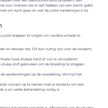
t hebben over een veelvoorkomend probleem: een
oral voor mensen die al last hebben van een slecht gebit.
mee om kunt gaan en wat de juiste handelwijze is bij
n
de juiste stappen te volgen om verdere schade te
den en bewaar het. Dit kan nuttig zijn voor de tandarts
ele losse stukjes tand of vuil te verwijderen.
on stukje stof gebruiken om de bloeding te stoppen.
ens de aanbevelingen op de verpakking. Vermijd het
elijk contact op te nemen met je tandarts om een
e is en welke behandeling nodig is.
ling het meest geschikt is. Afhankelijk van de situatie