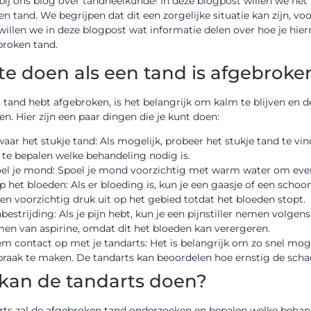
ij ons blog over tandheelkunde! In deze blogpost willen we he
n tand. We begrijpen dat dit een zorgelijke situatie kan zijn, vo
llen we in deze blogpost wat informatie delen over hoe je hier
broken tand.
te doen als een tand is afgebroke
n tand hebt afgebroken, is het belangrijk om kalm te blijven en 
. Hier zijn een paar dingen die je kunt doen:
aar het stukje tand: Als mogelijk, probeer het stukje tand te vin
te bepalen welke behandeling nodig is.
el je mond: Spoel je mond voorzichtig met warm water om eventu
p het bloeden: Als er bloeding is, kun je een gaasje of een scho
en voorzichtig druk uit op het gebied totdat het bloeden stopt.
nbestrijding: Als je pijn hebt, kun je een pijnstiller nemen volg
en van aspirine, omdat dit het bloeden kan verergeren.
m contact op met je tandarts: Het is belangrijk om zo snel mog
praak te maken. De tandarts kan beoordelen hoe ernstig de schad
kan de tandarts doen?
ts zal de afgebroken tand onderzoeken en bepalen welke behande