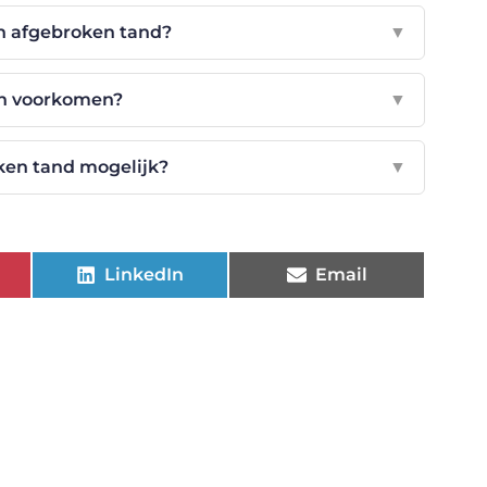
en afgebroken tand?
▼
en voorkomen?
▼
ken tand mogelijk?
▼
LinkedIn
Email