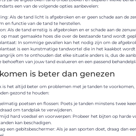
ndarts een van de volgende opties aanbevelen:
ling: Als de tand licht is afgebroken en er geen schade aan de z
m en functie van de tand te herstellen.
on: Als de tand ernstig is afgebroken en er schade aan de zenuw 
 op maat gemaakte hoes die over de bestaande tand wordt gepla
lantaat: In sommige gevallen kan het nodig zijn om de afgebro
lantaat is een kunstmatige tandwortel die in het kaakbot wordt
langrijk om te onthouden dat elke situatie anders is, dus de aan
e behoeften van jouw tand evalueren en een passend behandelpla
komen is beter dan genezen
k is het altijd beter om problemen met je tanden te voorkomen, in
nden gezond te houden:
elmatig poetsen en flossen: Poets je tanden minstens twee kee
sdraad om tandplak te verwijderen.
mijd hard voedsel en voorwerpen: Probeer het bijten op harde vo
tanden kan beschadigen.
ag een gebitsbeschermer: Als je aan sporten doet, draag dan 
el.