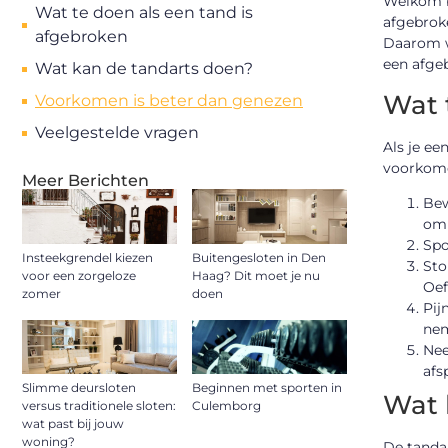
Welkom b
Wat te doen als een tand is
afgebroke
afgebroken
Daarom wi
een afge
Wat kan de tandarts doen?
Wat 
Voorkomen is beter dan genezen
Veelgestelde vragen
Als je ee
voorkomen
Meer Berichten
Bew
om 
Spo
Insteekgrendel kiezen
Buitengesloten in Den
Sto
voor een zorgeloze
Haag? Dit moet je nu
Oef
zomer
doen
Pij
nem
Nee
afs
Slimme deursloten
Beginnen met sporten in
Wat 
versus traditionele sloten:
Culemborg
wat past bij jouw
woning?
De tandar