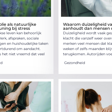
lie als natuurlijke
Waarom duizeligheid va
ning bij stress
aanhoudt dan mensen
kse leven kan behoorlijk
Duizeligheid wordt vaak gez
Werk, afspraken, sociale
klacht die vanzelf weer over
ngen en huishoudelijke taken
merken veel mensen dat kl
rtdurend om aandacht.
weken of zelfs maanden bli
s het niet vreemd dat veel
terugkomen. Autorijden voe
id
Gezondheid