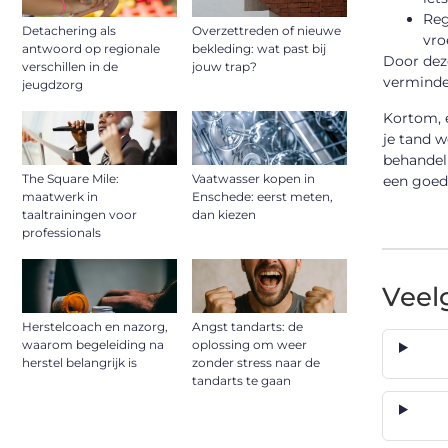
Reg
Detachering als
Overzettreden of nieuwe
vro
antwoord op regionale
bekleding: wat past bij
Door deze
verschillen in de
jouw trap?
verminde
jeugdzorg
Kortom, e
je tand w
behandelp
The Square Mile:
Vaatwasser kopen in
een goed
maatwerk in
Enschede: eerst meten,
taaltrainingen voor
dan kiezen
professionals
Veel
Herstelcoach en nazorg,
Angst tandarts: de
waarom begeleiding na
oplossing om weer
herstel belangrijk is
zonder stress naar de
tandarts te gaan