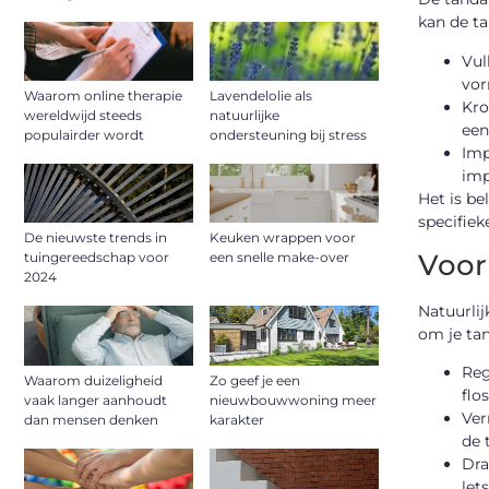
kan de ta
Vul
vor
Waarom online therapie
Lavendelolie als
Kro
wereldwijd steeds
natuurlijke
een
populairder wordt
ondersteuning bij stress
Imp
imp
Het is be
specifiek
De nieuwste trends in
Keuken wrappen voor
Voor
tuingereedschap voor
een snelle make-over
2024
Natuurlij
om je ta
Reg
Waarom duizeligheid
Zo geef je een
flo
vaak langer aanhoudt
nieuwbouwwoning meer
Ver
dan mensen denken
karakter
de 
Dra
lets