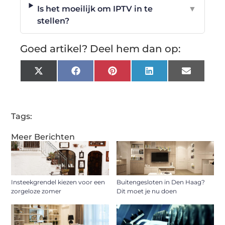
Is het moeilijk om IPTV in te
▼
stellen?
Goed artikel? Deel hem dan op:
X
Facebook
Pinterest
LinkedIn
Email
(Twitter)
Tags:
Meer Berichten
Insteekgrendel kiezen voor een
Buitengesloten in Den Haag?
zorgeloze zomer
Dit moet je nu doen