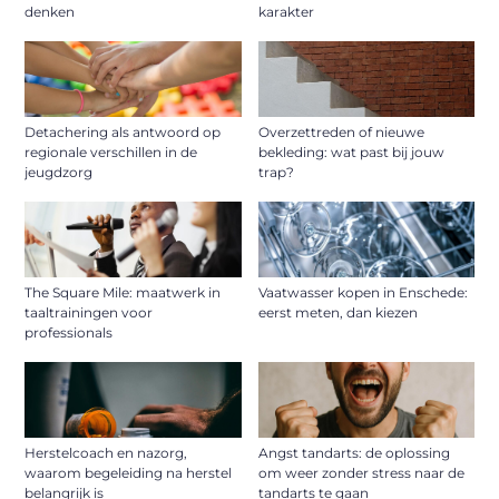
denken
karakter
Detachering als antwoord op
Overzettreden of nieuwe
regionale verschillen in de
bekleding: wat past bij jouw
jeugdzorg
trap?
The Square Mile: maatwerk in
Vaatwasser kopen in Enschede:
taaltrainingen voor
eerst meten, dan kiezen
professionals
Herstelcoach en nazorg,
Angst tandarts: de oplossing
waarom begeleiding na herstel
om weer zonder stress naar de
belangrijk is
tandarts te gaan