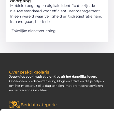
doorgang
Mobiele toegang en digitale identificatie zijn de
nieuwe standaard voor efficiënt urenmanagement.
In een wereld waar veiligheid en tijdregistratie hand
in hand gaan, biedt de
Zakelijke dienstverlening
Over praktijksolaris
Jouw gids voor inspiratie en tips uit het dagelijks leven.
Ontdek een brede verzameling blogs en artikelen die je helpen
om het meeste uit elke dag te halen, met praktische adviezen
en verrassende inzichten.
Main
Bericht categorie
Links
SEO Backlinks Kopen: Slim, Risicovol en Alleen Goed als Je Weet Waar Je Op Moet Letten
Hoe Kan Je Online Geld Verdienen? Jouw Gids naar Vrijheid