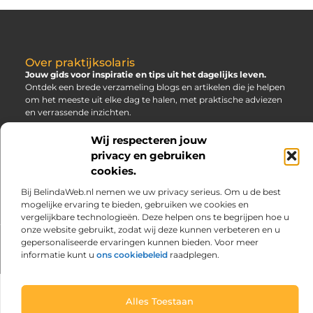
Over praktijksolaris
Jouw gids voor inspiratie en tips uit het dagelijks leven.
Ontdek een brede verzameling blogs en artikelen die je helpen
om het meeste uit elke dag te halen, met praktische adviezen
en verrassende inzichten.
Wij respecteren jouw
Main
Bericht categorie
privacy en gebruiken
Links
SEO Backlinks Kopen: Slim, Risicovol en Alleen Goed als Je Weet Waar Je Op Moet Letten
Hoe Kan Je Online Geld Verdienen? Jouw Gids naar Vrijheid
cookies.
Bij BelindaWeb.nl nemen we uw privacy serieus. Om u de best
mogelijke ervaring te bieden, gebruiken we cookies en
vergelijkbare technologieën. Deze helpen ons te begrijpen hoe u
onze website gebruikt, zodat wij deze kunnen verbeteren en u
gepersonaliseerde ervaringen kunnen bieden. Voor meer
@2025 www.praktijksolaris.nl. All Right Reserved.
informatie kunt u
ons cookiebeleid
raadplegen.
Alles Toestaan