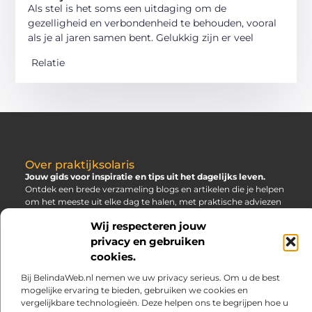
Als stel is het soms een uitdaging om de
gezelligheid en verbondenheid te behouden, vooral
als je al jaren samen bent. Gelukkig zijn er veel
Relatie
Over praktijksolaris
Jouw gids voor inspiratie en tips uit het dagelijks leven.
Ontdek een brede verzameling blogs en artikelen die je helpen
om het meeste uit elke dag te halen, met praktische adviezen
en verrassende inzichten.
Wij respecteren jouw
privacy en gebruiken
Main
Bericht categorie
cookies.
Links
SEO Backlinks Kopen: Slim, Risicovol en Alleen Goed als Je Weet Waar Je Op Moet Letten
Hoe Kan Je Online Geld Verdienen? Jouw Gids naar Vrijheid
Bij BelindaWeb.nl nemen we uw privacy serieus. Om u de best
mogelijke ervaring te bieden, gebruiken we cookies en
vergelijkbare technologieën. Deze helpen ons te begrijpen hoe u