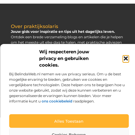
Over praktijksolaris
Jouw gids voor inspiratie en tips uit het dagelijks leven.
Ontdek een brede verzameling blogs en artikelen die je helpen
om het meeste uit elke dag te halen, met praktische adviezen
en verrassende inzichten.
Wij respecteren jouw
privacy en gebruiken
Main
Bericht categorie
cookies.
Links
SEO Backlinks Kopen: Slim, Risicovol en Alleen Goed als Je Weet Waar Je Op Moet Letten
Hoe Kan Je Online Geld Verdienen? Jouw Gids naar Vrijheid
Bij BelindaWeb.nl nemen we uw privacy serieus. Om u de best
mogelijke ervaring te bieden, gebruiken we cookies en
vergelijkbare technologieën. Deze helpen ons te begrijpen hoe u
onze website gebruikt, zodat wij deze kunnen verbeteren en u
gepersonaliseerde ervaringen kunnen bieden. Voor meer
informatie kunt u
ons cookiebeleid
raadplegen.
@2025 www.praktijksolaris.nl. All Right Reserved.
Alles Toestaan
Cookies Beheren