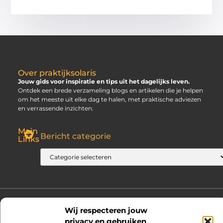
Over praktijksolaris
Jouw gids voor inspiratie en tips uit het dagelijks leven.
Ontdek een brede verzameling blogs en artikelen die je helpen
om het meeste uit elke dag te halen, met praktische adviezen
en verrassende inzichten.
Main
Bericht categorie
Links
SEO Backlinks Kopen: Slim, Risicovol en Alleen Goed als Je Weet Waar Je Op Moet Letten
Hoe Kan Je Online Geld Verdienen? Jouw Gids naar Vrijheid
@2025 www.praktijksolaris.nl. All Right Reserved.
Wij respecteren jouw
privacy en gebruiken