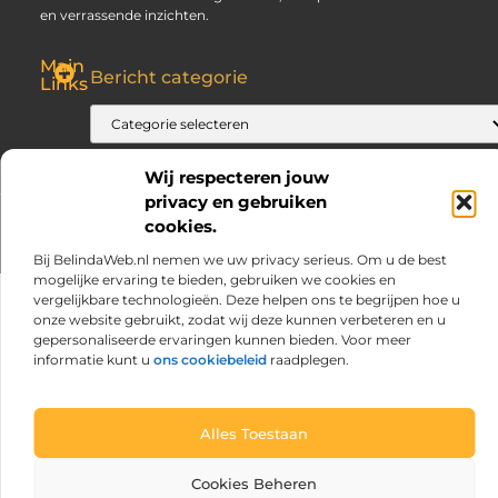
en verrassende inzichten.
Main
Bericht categorie
Links
SEO Backlinks Kopen: Slim, Risicovol en Alleen Goed als Je Weet Waar Je Op Moet Letten
Hoe Kan Je Online Geld Verdienen? Jouw Gids naar Vrijheid
Wij respecteren jouw
privacy en gebruiken
cookies.
@2025 www.praktijksolaris.nl. All Right Reserved.
Bij BelindaWeb.nl nemen we uw privacy serieus. Om u de best
mogelijke ervaring te bieden, gebruiken we cookies en
vergelijkbare technologieën. Deze helpen ons te begrijpen hoe u
onze website gebruikt, zodat wij deze kunnen verbeteren en u
gepersonaliseerde ervaringen kunnen bieden. Voor meer
informatie kunt u
ons cookiebeleid
raadplegen.
Alles Toestaan
Cookies Beheren