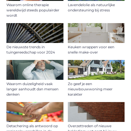
Waarom online therapie
Lavendelolie als natuurlijke
wereldwijd steeds populairder
ondersteuning bij stress
wordt
De nieuwste trends in
Keuken wrappen voor een
tuingereedschap voor 2024
snelle make-over
Waarom duizeligheid vaak
Zo geef je een
langer aanhoudt dan mensen
nieuwbouwwoning meer
denken
karakter
Detachering als antwoord op
Overzettreden of nieuwe