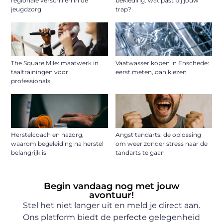
regionale verschillen in de
bekleding: wat past bij jouw
jeugdzorg
trap?
The Square Mile: maatwerk in
Vaatwasser kopen in Enschede:
taaltrainingen voor
eerst meten, dan kiezen
professionals
Herstelcoach en nazorg,
Angst tandarts: de oplossing
waarom begeleiding na herstel
om weer zonder stress naar de
belangrijk is
tandarts te gaan
Begin vandaag nog met jouw
avontuur!
Stel het niet langer uit en meld je direct aan.
Ons platform biedt de perfecte gelegenheid