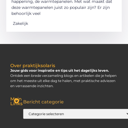
happening, de warmtepanelen. Met wat maakt dat
deze warmtepanelen juist zo populair zijn? Er zijn
behoorlijk veel
Zakelijk
Over praktijksolaris
Jouw gids voor inspiratie en tips uit het dagelijks leven.
Ontdek een brede verzameling blogs en artikelen die je helpen
om het meeste uit elke dag te halen, met praktische adviezen
en verrassende inzichten.
Main
Bericht categorie
Links
SEO Backlinks Kopen: Slim, Risicovol en Alleen Goed als Je Weet Waar Je Op Moet Letten
Hoe Kan Je Online Geld Verdienen? Jouw Gids naar Vrijheid