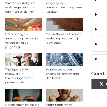
Waarom duizeligheid
Zo geef je een
vaak langer aanhoudt
nieuwbouwwoning meer
dan mensen denken
karakter
Detachering als
Overzettreden of nieuwe
antwoord op regionale
bekleding: wat past bij
verschillen in de
jouw trap?
jeugdzorg
The Square Mile:
Vaatwasser kopen in
Goed a
maatwerk in
Enschede: eerst meten,
taaltrainingen voor
dan kiezen
professionals
Herstelcoach en nazorg,
Angst tandarts: de