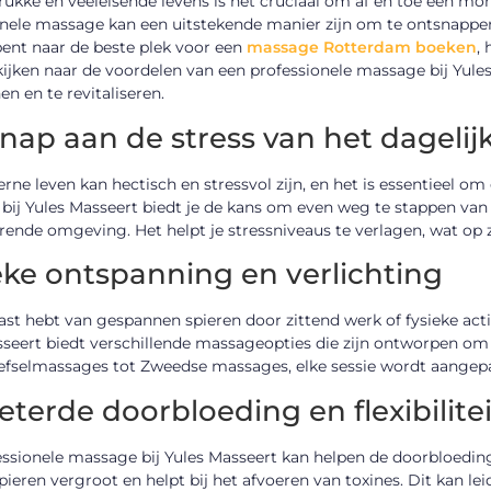
rukke en veeleisende levens is het cruciaal om af en toe een m
nele massage kan een uitstekende manier zijn om te ontsnappen a
bent naar de beste plek voor een
massage Rotterdam boeken
,
ijken naar de voordelen van een professionele massage bij Yule
n en te revitaliseren.
nap aan de stress van het dagelij
ne leven kan hectisch en stressvol zijn, en het is essentieel om
ij Yules Masseert biedt je de kans om even weg te stappen van 
ende omgeving. Het helpt je stressniveaus te verlagen, wat op z
eke ontspanning en verlichting
last hebt van gespannen spieren door zittend werk of fysieke act
sseert biedt verschillende massageopties die zijn ontworpen om 
efselmassages tot Zweedse massages, elke sessie wordt aangep
eterde doorbloeding en flexibilitei
ssionele massage bij Yules Masseert kan helpen de doorbloeding
pieren vergroot en helpt bij het afvoeren van toxines. Dit kan lei