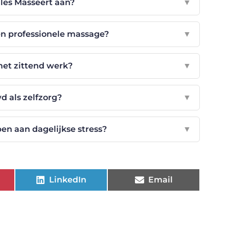
les Masseert aan?
▼
en professionele massage?
▼
met zittend werk?
▼
 als zelfzorg?
▼
n aan dagelijkse stress?
▼
LinkedIn
Email