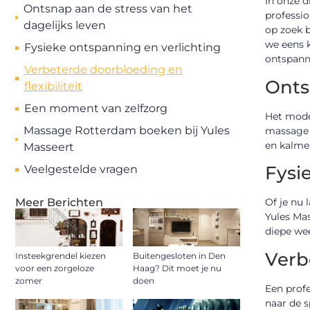
In onze d
Ontsnap aan de stress van het
professio
dagelijks leven
op zoek 
we eens k
Fysieke ontspanning en verlichting
ontspanne
Verbeterde doorbloeding en
Onts
flexibiliteit
Een moment van zelfzorg
Het moder
Massage Rotterdam boeken bij Yules
massage b
en kalmer
Masseert
Fysi
Veelgestelde vragen
Of je nu 
Meer Berichten
Yules Ma
diepe we
Verb
Insteekgrendel kiezen
Buitengesloten in Den
voor een zorgeloze
Haag? Dit moet je nu
zomer
doen
Een profe
naar de s