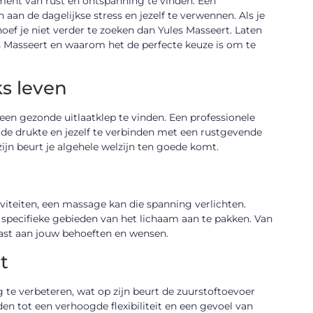
oment van rust en ontspanning te vinden. Een
an de dagelijkse stress en jezelf te verwennen. Als je
 hoef je niet verder te zoeken dan Yules Masseert. Laten
s Masseert en waarom het de perfecte keuze is om te
ks leven
 een gezonde uitlaatklep te vinden. Een professionele
de drukte en jezelf te verbinden met een rustgevende
ijn beurt je algehele welzijn ten goede komt.
iviteiten, een massage kan die spanning verlichten.
specifieke gebieden van het lichaam aan te pakken. Van
ast aan jouw behoeften en wensen.
t
 te verbeteren, wat op zijn beurt de zuurstoftoevoer
den tot een verhoogde flexibiliteit en een gevoel van