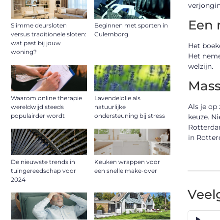
verjongi
Een 
Slimme deursloten
Beginnen met sporten in
versus traditionele sloten:
Culemborg
wat past bij jouw
Het boeke
woning?
Het nemen
welzijn.
Mass
Waarom online therapie
Lavendelolie als
Als je op
wereldwijd steeds
natuurlijke
populairder wordt
ondersteuning bij stress
keuze. Ni
Rotterda
in Rotter
De nieuwste trends in
Keuken wrappen voor
tuingereedschap voor
een snelle make-over
2024
Veel