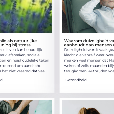
lie als natuurlijke
Waarom duizeligheid va
ning bij stress
aanhoudt dan mensen
kse leven kan behoorlijk
Duizeligheid wordt vaak gez
Werk, afspraken, sociale
klacht die vanzelf weer over
ngen en huishoudelijke taken
merken veel mensen dat kl
rtdurend om aandacht.
weken of zelfs maanden bli
s het niet vreemd dat veel
terugkomen. Autorijden voe
id
Gezondheid